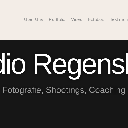
Über Uns
Portfolio
Video
Fotobox
Testimon
dio Regens
Fotografie, Shootings, Coaching